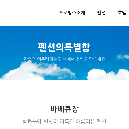
프로방스소개
펜션
호텔
펜션의특별함
자연과 어우러지는 펜션에서 추억을 만드세요
바베큐장
밤하늘에 별빛이 가득한 아름다운 펜션