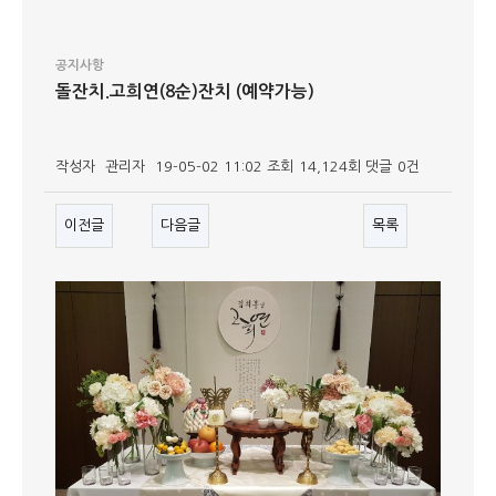
공지사항
돌잔치.고희연(8순)잔치 (예약가능)
작성자
관리자
19-05-02 11:02
조회
14,124회
댓글
0건
이전글
다음글
목록
본문