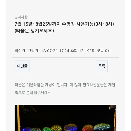
공지사항
7월 15일~8월25일까지 수영장 사용가능(3시~8시)
(타올은 챙겨오세요)
작성자
관리자
18-07-21 17:24
조회
12,192회
댓글
0건
이전글
목록
본문
타올은 기본타월만 제공이 됩니다. 더 많이 필요하신분들은 개인
적으로 준비해주세요~